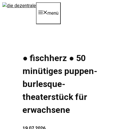
Zum
Inhalt
menü
springen
● fischherz ● 50
minütiges puppen-
burlesque-
theaterstück für
erwachsene
19.07.2026