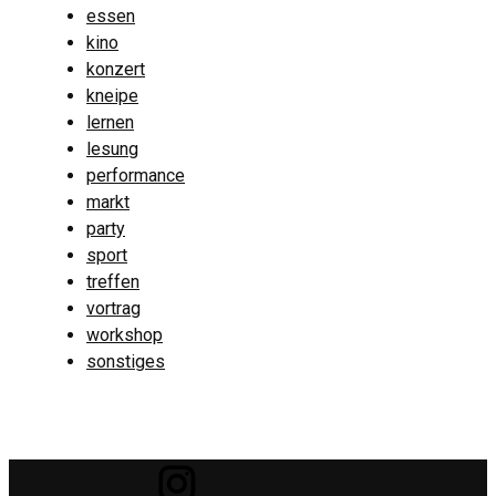
essen
kino
konzert
kneipe
lernen
lesung
performance
markt
party
sport
treffen
vortrag
workshop
sonstiges