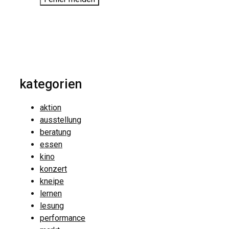
kategorien
aktion
ausstellung
beratung
essen
kino
konzert
kneipe
lernen
lesung
performance