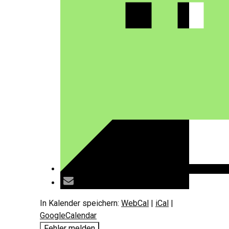
In Kalender speichern:
WebCal
|
iCal
|
GoogleCalendar
Fehler melden