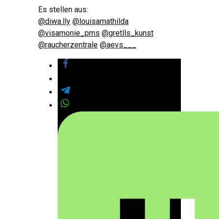
Es stellen aus:
@diwa.lly
@louisamathilda
@visamonie_pms
@gretlls_kunst
@raucherzentrale
@aevs___