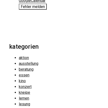
GoogleCalendar
Fehler melden
kategorien
aktion
ausstellung
beratung
essen
kino
konzert
kneipe
lernen
lesung