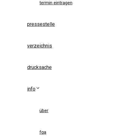
termin eintragen
pressestelle
verzeichnis
drucksache
info
über
fqa