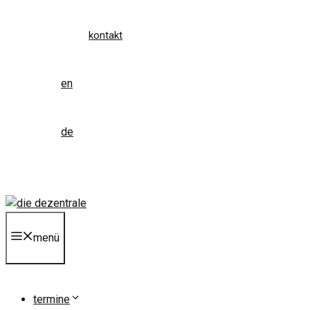
kontakt
en
de
menü
termine