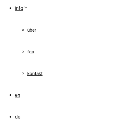
info
über
fqa
kontakt
en
de