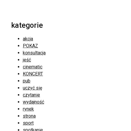
kategorie
akcja
POKAZ
konsultacja
jeść
cinematic
KONCERT
pub
uczyć się
czytanie
wydajność
rynek
strona
sport
spotkanie