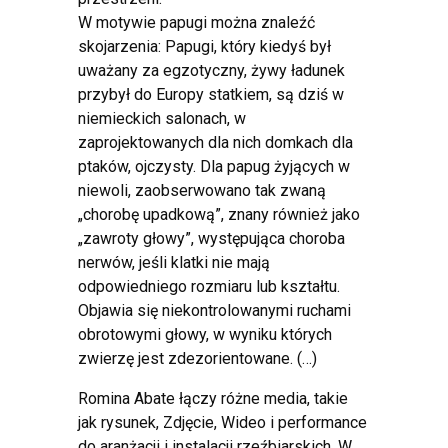
W motywie papugi można znaleźć
skojarzenia: Papugi, który kiedyś był
uważany za egzotyczny, żywy ładunek
przybył do Europy statkiem, są dziś w
niemieckich salonach, w
zaprojektowanych dla nich domkach dla
ptaków, ojczysty. Dla papug żyjących w
niewoli, zaobserwowano tak zwaną
„chorobę upadkową”, znany również jako
„zawroty głowy”, występująca choroba
nerwów, jeśli klatki nie mają
odpowiedniego rozmiaru lub kształtu.
Objawia się niekontrolowanymi ruchami
obrotowymi głowy, w wyniku których
zwierzę jest zdezorientowane. (…)
Romina Abate łączy różne media, takie
jak rysunek, Zdjęcie, Wideo i performance
do aranżacji i instalacji rzeźbiarskich. W