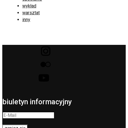
wykład
warsztat
inny
biuletyn informacyjny