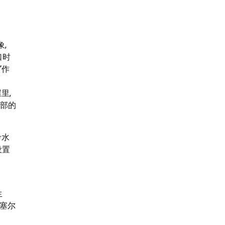
,
口时
“作
里,
头部的
考水
设置
生
卡塞尔