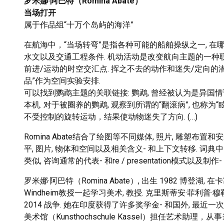
罗米娜·阿巴特（Romina Abate）
当场打开
属于作品组“十万个岛屿的海洋”
在航海中，“当场转弯”是指各种可能的船舶操纵之一, 在哪
水文以及交通工程条件. 机动活动是改变航向主题的一种联
前进/运动的时空交汇点. 挥之不去的动作和迷失/定向的潜
品”作为空间实验安排.
可以找到鹦鹉主题的关联链接: 鹦鹉, 曾经被认为是异国情
本机. 对于被圈养的鹦鹉, 观察到所谓的“翻滚病”, 也称为
不受控制的旋转运动，结果使动物迷失了方向. (…)
Romina Abate结合了绘图等不同媒体, 照片, 雕塑
平, 图片, 物体和空间以及相关含义- 和上下文转移. 词
类似, 咨询通常的代表- 和re / presentation模式
罗米娜·阿巴特（Romina Abate）, 出生 1982 博登湖, 在卡塞尔
Windheim教授一起学习美术, 教授. 克里斯蒂安·菲利普·穆勒
2014 战争. 她在印度获得了许多奖学金- 和国外, 最近一次来自C
美术馆（Kunsthochschule Kassel）担任艺术助理，从