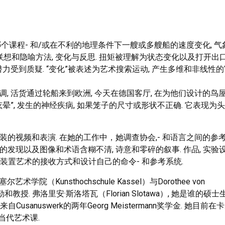
个课程- 和/或在不利的地理条件下一艘或多艘船的速度变化, 气象
想和隐喻方法, 变化与反思. 扭矩被理解为状态变化以及打开出
力受到质疑. “变化”被表述为艺术搜索运动, 产生多维和非线性的
调, 活货通过轮船来到欧洲, 今天在德国客厅, 在为他们设计的鸟屋
“眩晕”, 发生的神经疾病, 如果笼子的尺寸或形状不正确. 它表现为
布置和安装的视频和表演. 在她的工作中，她调查协会,- 和语言之间的参
典中的发现以及图像和术语含糊不清, 诗意和零碎的叙事. 作品, 实验
以及制作- 装置艺术的接收方式和设计自己的命令- 和参考系统.
艺术学院（Kunsthochschule Kassel）与Dorothee von
和教授. 弗洛里安·斯洛塔瓦（Florian Slotawa）, 她是谁的硕士
usanuswerk的两年Georg Meistermann奖学金. 她目前在
事当代艺术课.