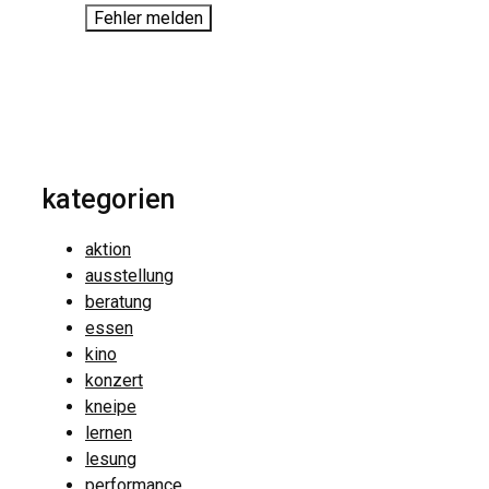
Fehler melden
kategorien
aktion
ausstellung
beratung
essen
kino
konzert
kneipe
lernen
lesung
performance