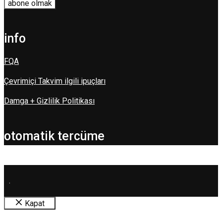
info
FQA
Çevrimiçi Takvim ilgili ipuçları
Damga + Gizlilik Politikası
otomatik tercüme
.
Kapat