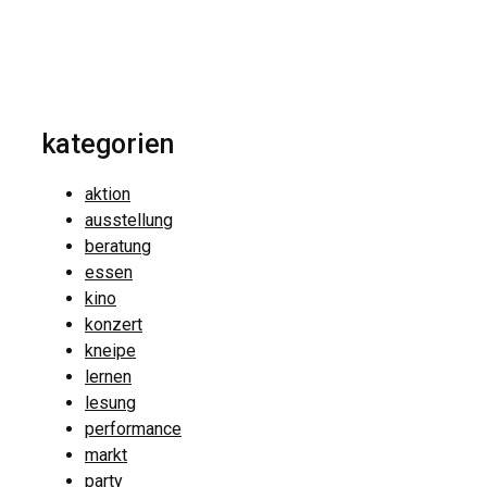
kategorien
aktion
ausstellung
beratung
essen
kino
konzert
kneipe
lernen
lesung
performance
markt
party