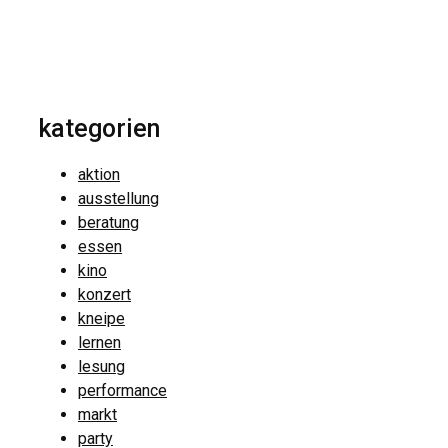
kategorien
aktion
ausstellung
beratung
essen
kino
konzert
kneipe
lernen
lesung
performance
markt
party