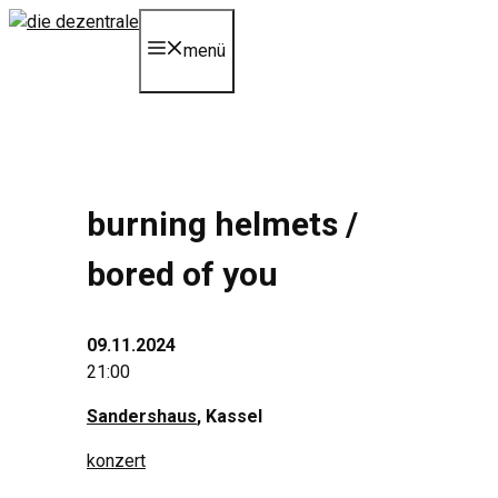
Zum
Inhalt
menü
springen
burning helmets /
bored of you
09.11.2024
21:00
Sandershaus
, Kassel
konzert