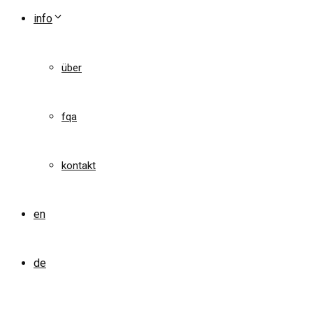
info
über
fqa
kontakt
en
de