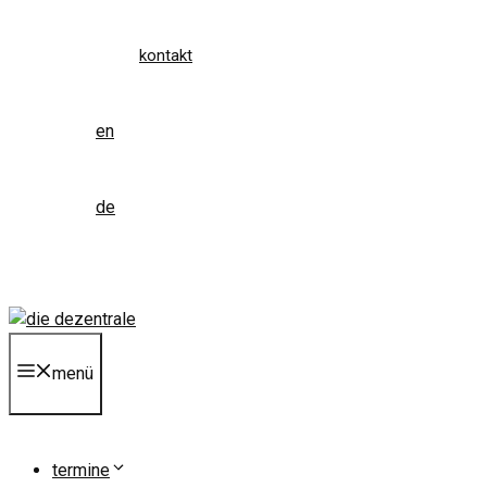
kontakt
en
de
menü
termine