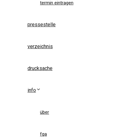
termin eintragen
pressestelle
verzeichnis
drucksache
info
über
fqa