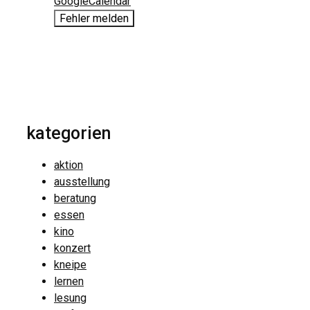
GoogleCalendar
Fehler melden
kategorien
aktion
ausstellung
beratung
essen
kino
konzert
kneipe
lernen
lesung