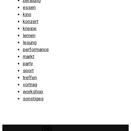
beratung
essen
kino
konzert
kneipe
lernen
lesung
performance
markt
party
sport
treffen
vortrag
workshop
sonstiges