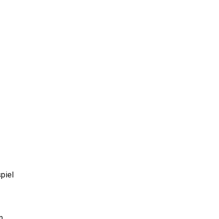
piel
m