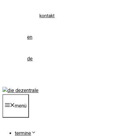
kontakt
en
de
menü
termine