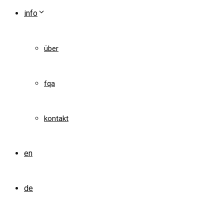
info
über
fqa
kontakt
en
de