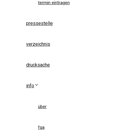
termin eintragen
pressestelle
verzeichnis
drucksache
info
über
fqa