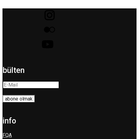
bülten
info
FQA