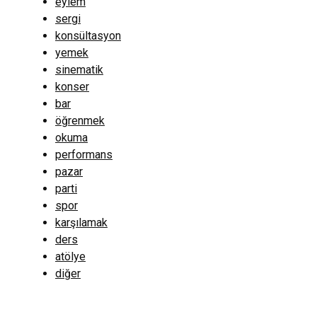
eylem
sergi
konsültasyon
yemek
sinematik
konser
bar
öğrenmek
okuma
performans
pazar
parti
spor
karşılamak
ders
atölye
diğer