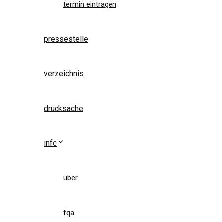
termin eintragen
pressestelle
verzeichnis
drucksache
info
über
fqa