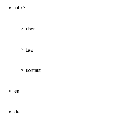
info
über
fqa
kontakt
en
de