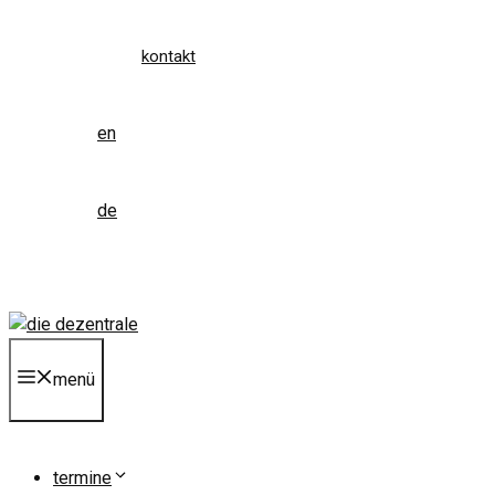
kontakt
en
de
menü
termine