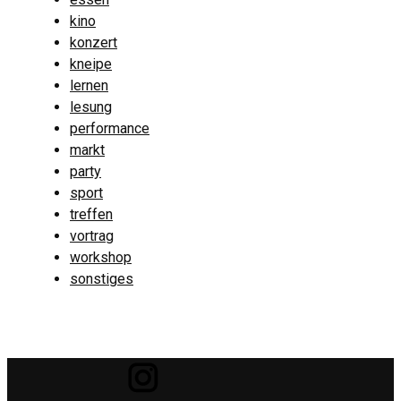
kino
konzert
kneipe
lernen
lesung
performance
markt
party
sport
treffen
vortrag
workshop
sonstiges