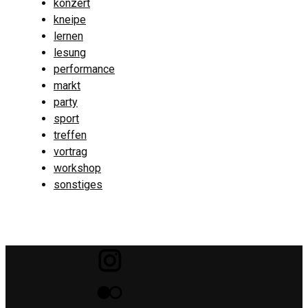
konzert
kneipe
lernen
lesung
performance
markt
party
sport
treffen
vortrag
workshop
sonstiges