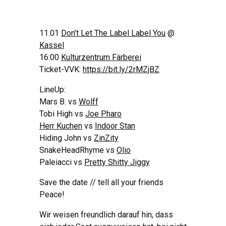
11.01
Don’t Let The Label Label You
@
Kassel
16:00
Kulturzentrum Färberei
Ticket-VVK:
https://bit.ly/2rMZjBZ
LineUp:
Mars B. vs
Wolff
Tobi High vs
Joe Pharo
Herr Kuchen
vs
Indoor Stan
Hiding John vs
ZinZity
SnakeHeadRhyme vs
Olio
Paleiacci vs
Pretty Shitty Jiggy
Save the date // tell all your friends
Peace!
Wir weisen freundlich darauf hin, dass