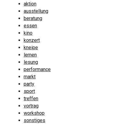
aktion
ausstellung
beratung
essen
kino
konzert
kneipe
lernen
lesung
performance
markt
party
sport
treffen
vortrag
workshop
sonstiges