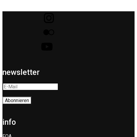
newsletter
info
FQA