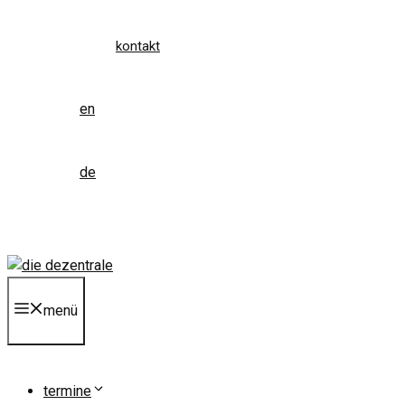
kontakt
en
de
menü
termine