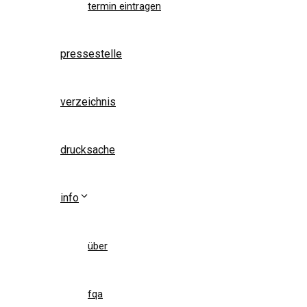
termin eintragen
pressestelle
verzeichnis
drucksache
info
über
fqa