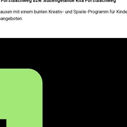
s Forstbachweg bzw. Außengelände Kita Forstbachweg
usen mit einem bunten Kreativ- und Spiele-Programm für Kinder
sangeboten.