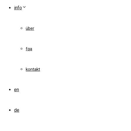
info
über
fqa
kontakt
en
de