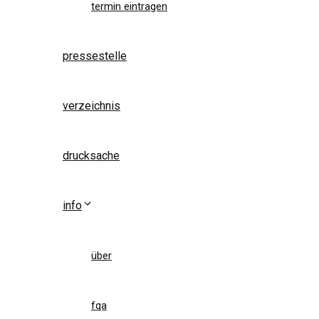
termin eintragen
pressestelle
verzeichnis
drucksache
info
über
fqa