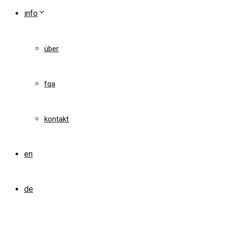
info
über
fqa
kontakt
en
de