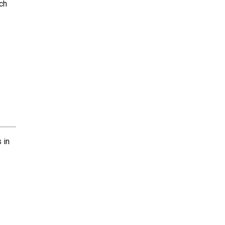
ch
 in