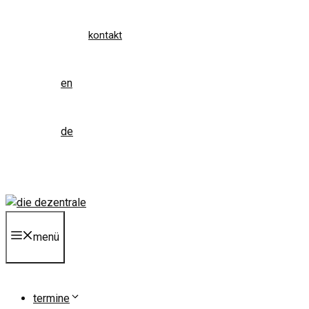
kontakt
en
de
menü
termine