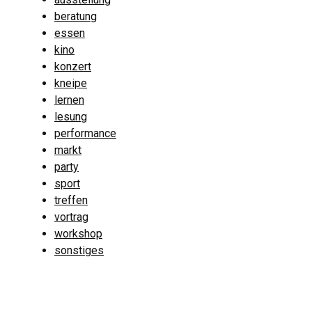
beratung
essen
kino
konzert
kneipe
lernen
lesung
performance
markt
party
sport
treffen
vortrag
workshop
sonstiges