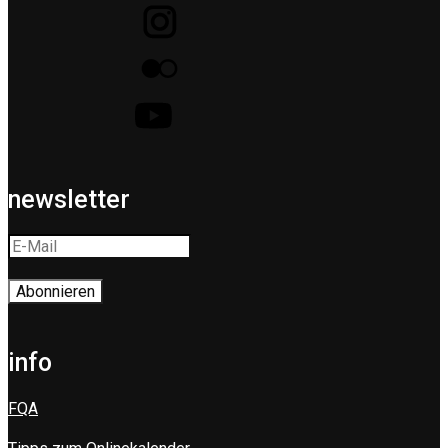
newsletter
info
FQA