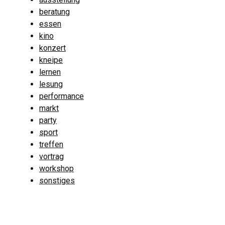
beratung
essen
kino
konzert
kneipe
lernen
lesung
performance
markt
party
sport
treffen
vortrag
workshop
sonstiges