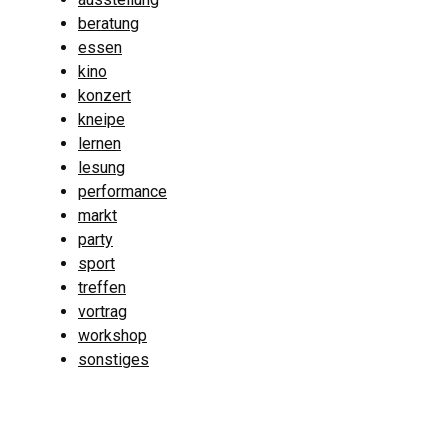
beratung
essen
kino
konzert
kneipe
lernen
lesung
performance
markt
party
sport
treffen
vortrag
workshop
sonstiges