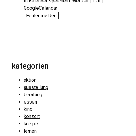
In Kalender speichern:
WebCal
|
iCal
|
GoogleCalendar
Fehler melden
kategorien
aktion
ausstellung
beratung
essen
kino
konzert
kneipe
lernen