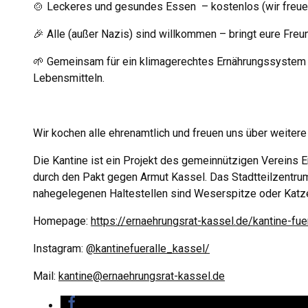
🍲️ Leckeres und gesundes Essen – kostenlos (wir freue
🎉️ Alle (außer Nazis) sind willkommen – bringt eure Freu
🌱 Gemeinsam für ein klimagerechtes Ernährungssystem –
Lebensmitteln.
Wir kochen alle ehrenamtlich und freuen uns über weiter
Die Kantine ist ein Projekt des gemeinnützigen Vereins E
durch den Pakt gegen Armut Kassel. Das Stadtteilzentrum
nahegelegenen Haltestellen sind Weserspitze oder Katzen
Homepage:
https://ernaehrungsrat-kassel.de/kantine-fuer
Instagram:
@kantinefueralle_kassel/
Mail:
kantine@ernaehrungsrat-kassel.de