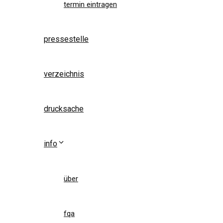
termin eintragen
pressestelle
verzeichnis
drucksache
info
über
fqa