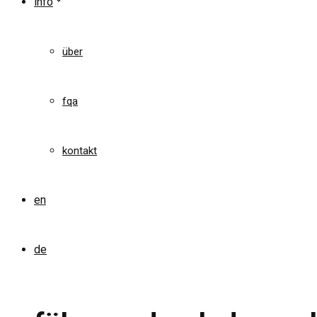
info
über
fqa
kontakt
en
de