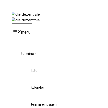
Zum
Inhalt
springen
menü
termine
liste
kalender
termin eintragen