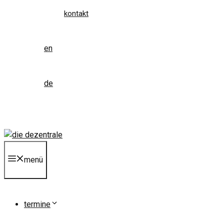
kontakt
en
de
menü
termine