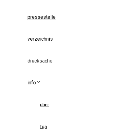
pressestelle
verzeichnis
drucksache
info
über
fqa