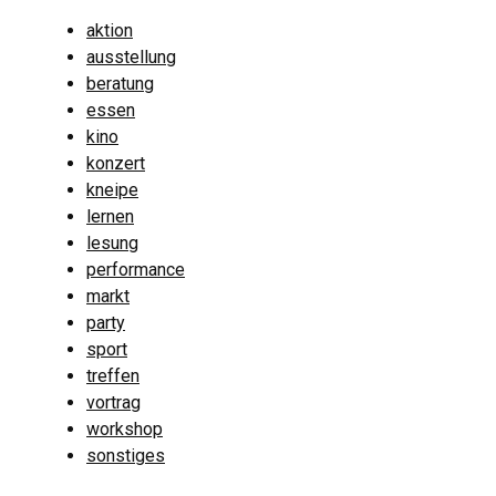
aktion
ausstellung
beratung
essen
kino
konzert
kneipe
lernen
lesung
performance
markt
party
sport
treffen
vortrag
workshop
sonstiges