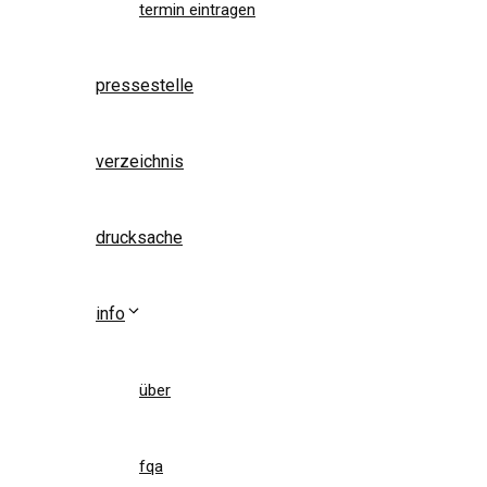
termin eintragen
pressestelle
verzeichnis
drucksache
info
über
fqa