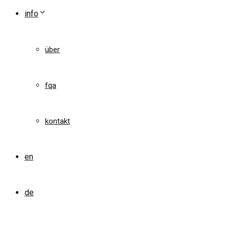
info
über
fqa
kontakt
en
de