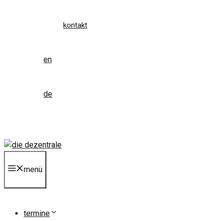
kontakt
en
de
menü
termine