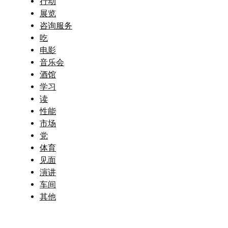
行动
展览
咨询服务
吃
电影
音乐会
酒馆
学习
读
性能
市场
党
体育
见面
演讲
车间
其他