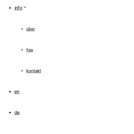
info
über
fqa
kontakt
en
de