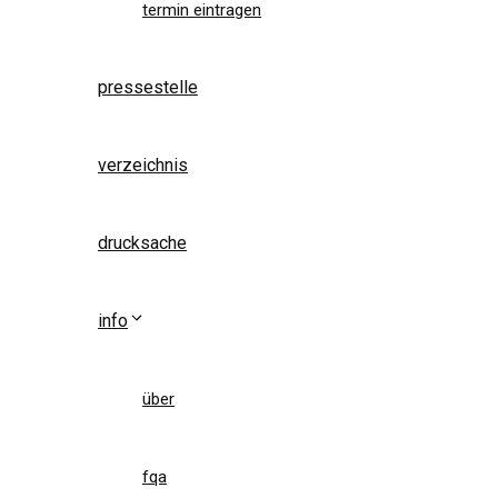
termin eintragen
pressestelle
verzeichnis
drucksache
info
über
fqa