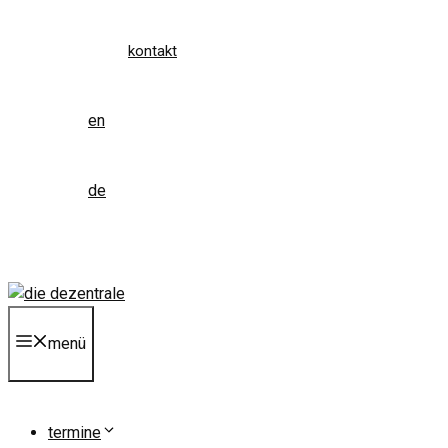
kontakt
en
de
menü
termine