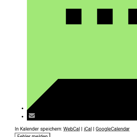
In Kalender speichern:
WebCal
|
iCal
|
GoogleCalendar
Fehler melden