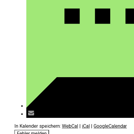
In Kalender speichern:
WebCal
|
iCal
|
GoogleCalendar
Fehler melden