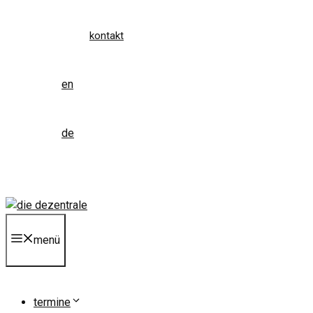
kontakt
en
de
menü
termine