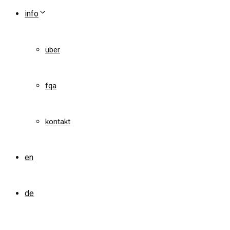
info
über
fqa
kontakt
en
de