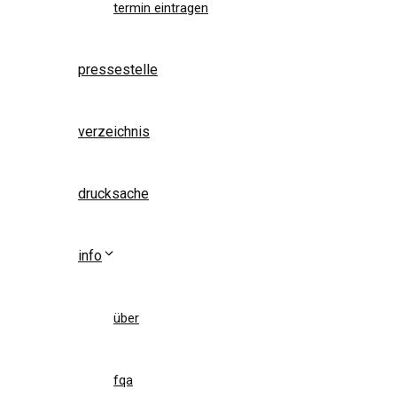
termin eintragen
pressestelle
verzeichnis
drucksache
info
über
fqa