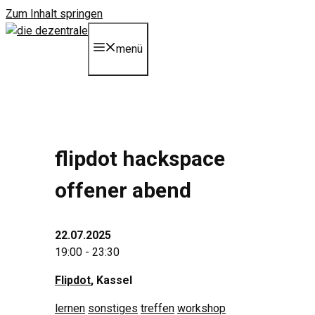
Zum Inhalt springen
menü
flipdot hackspace
offener abend
22.07.2025
19:00 - 23:30
Flipdot
, Kassel
lernen
sonstiges
treffen
workshop