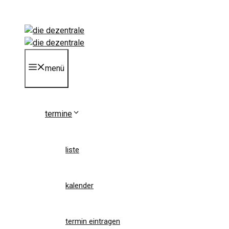
Zum
Inhalt
springen
menü
termine
liste
kalender
termin eintragen