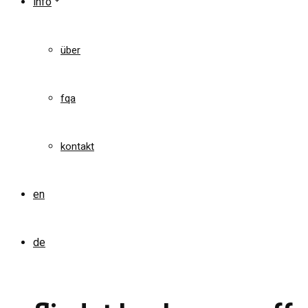
info
über
fqa
kontakt
en
de