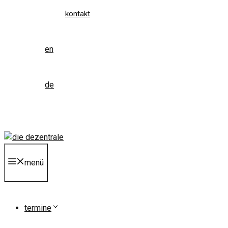
kontakt
en
de
menü
termine