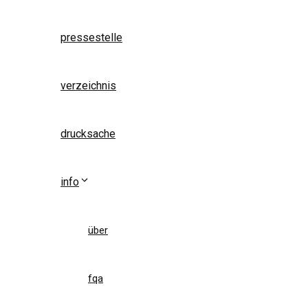
pressestelle
verzeichnis
drucksache
info
über
fqa