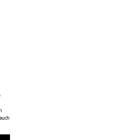
e
h
 auch