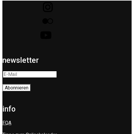
newsletter
info
FQA