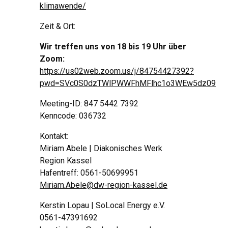
klimawende/
Zeit & Ort:
Wir treffen uns von 18 bis 19 Uhr über
Zoom:
https://us02web.zoom.us/j/84754427392?
pwd=SVc0S0dzTWlPWWFhMFlhc1o3WEw5dz09
Meeting-ID: 847 5442 7392
Kenncode: 036732
Kontakt:
Miriam Abele | Diakonisches Werk
Region Kassel
Hafentreff: 0561-50699951
Miriam.Abele@dw-region-kassel.de
Kerstin Lopau | SoLocal Energy e.V.
0561-47391692