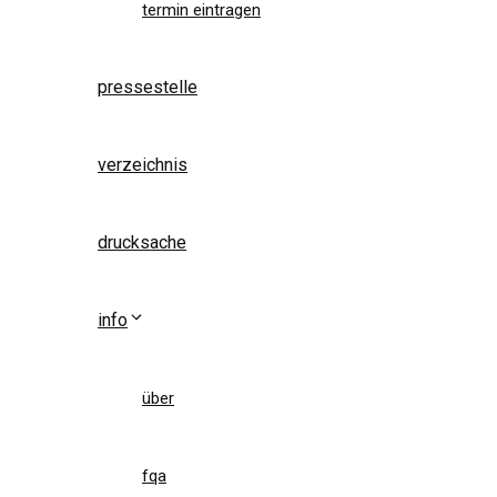
termin eintragen
pressestelle
verzeichnis
drucksache
info
über
fqa