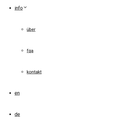
info
über
fqa
kontakt
en
de