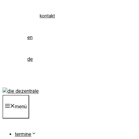
kontakt
en
de
menü
termine