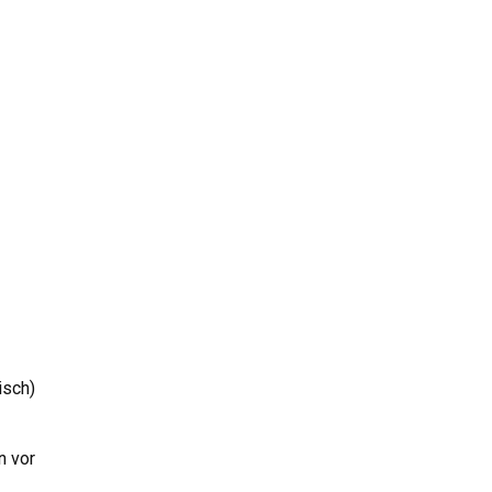
isch)
n vor