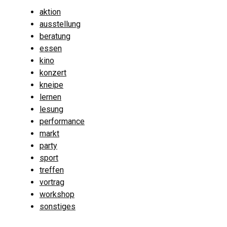
aktion
ausstellung
beratung
essen
kino
konzert
kneipe
lernen
lesung
performance
markt
party
sport
treffen
vortrag
workshop
sonstiges