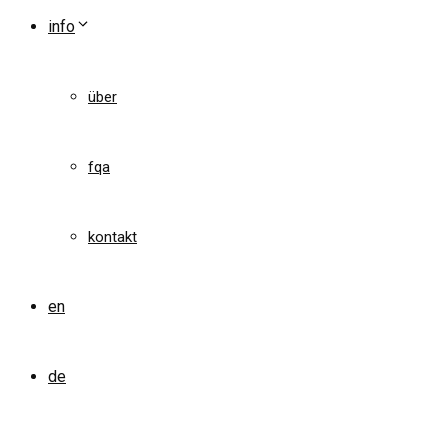
info
über
fqa
kontakt
en
de