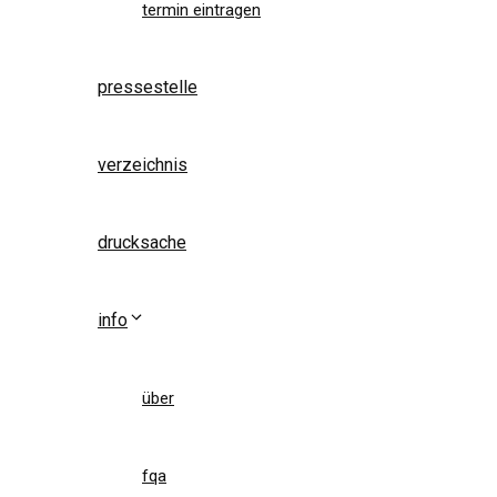
termin eintragen
pressestelle
verzeichnis
drucksache
info
über
fqa