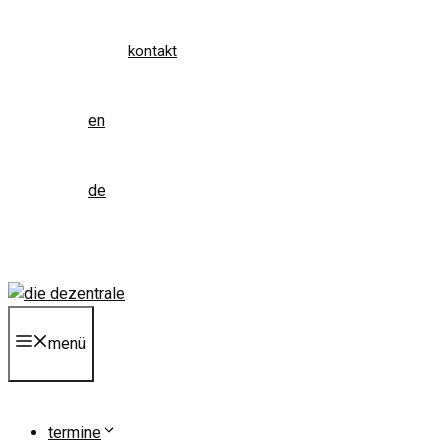
kontakt
en
de
menü
termine