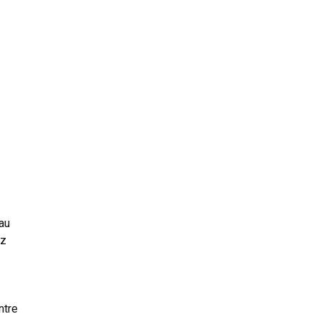
au
ez
ntre