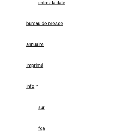
entrez la date
bureau de presse
annuaire
imprimé
info
sur
fqa