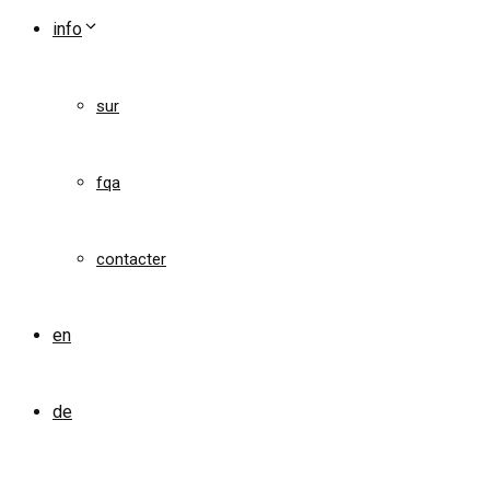
info
sur
fqa
contacter
en
de