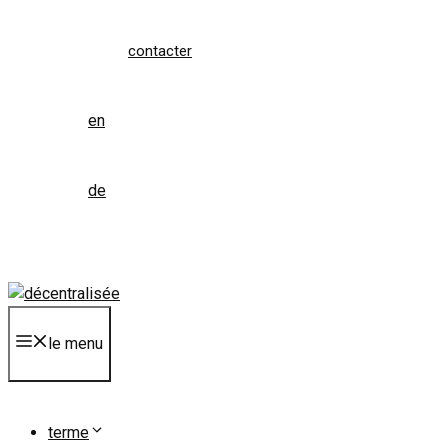
contacter
en
de
le menu
terme