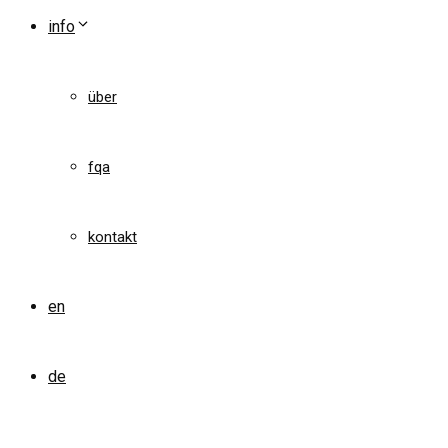
info
über
fqa
kontakt
en
de