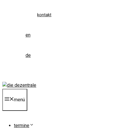
kontakt
en
de
menü
termine