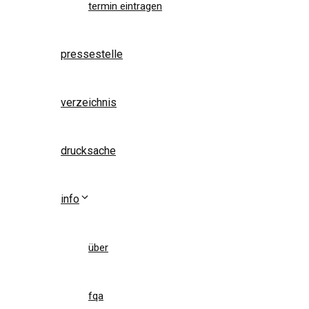
termin eintragen
pressestelle
verzeichnis
drucksache
info
über
fqa