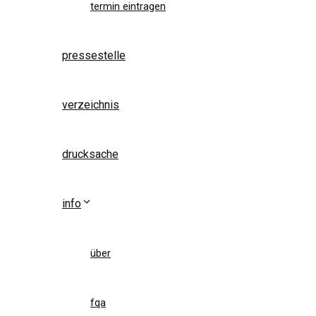
termin eintragen
pressestelle
verzeichnis
drucksache
info
über
fqa