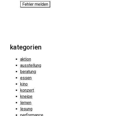
Fehler melden
kategorien
aktion
ausstellung
beratung
essen
kino
konzert
kneipe
lernen
lesung
performance