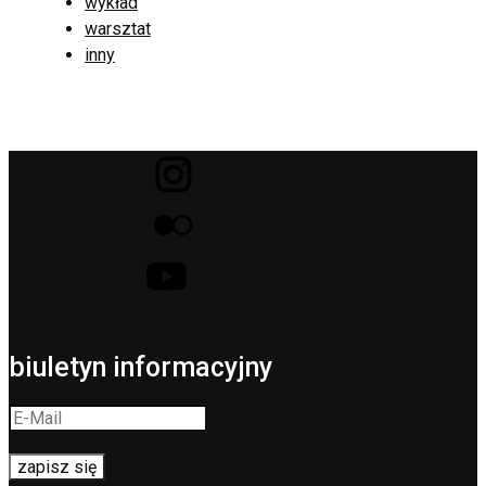
wykład
warsztat
inny
biuletyn informacyjny