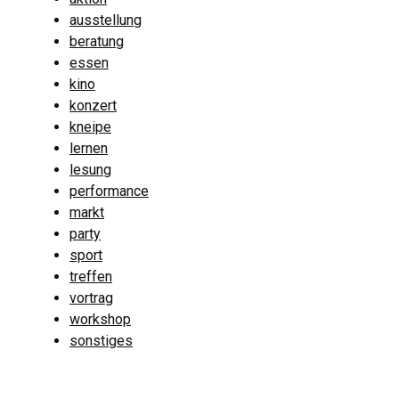
ausstellung
beratung
essen
kino
konzert
kneipe
lernen
lesung
performance
markt
party
sport
treffen
vortrag
workshop
sonstiges