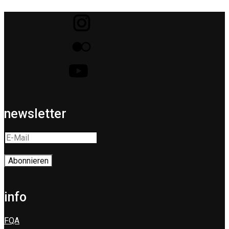
newsletter
info
FQA