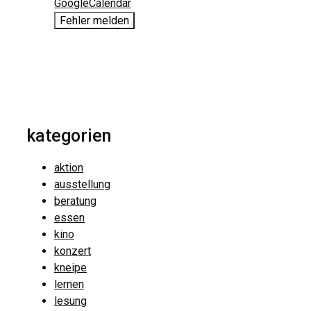
GoogleCalendar
Fehler melden
kategorien
aktion
ausstellung
beratung
essen
kino
konzert
kneipe
lernen
lesung