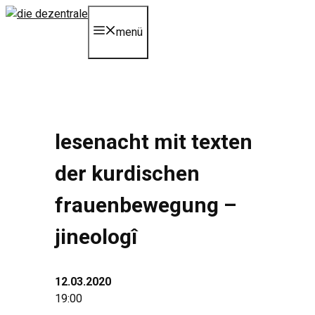
Zum
Inhalt
menü
springen
lesenacht mit texten
der kurdischen
frauenbewegung –
jineologî
12.03.2020
19:00