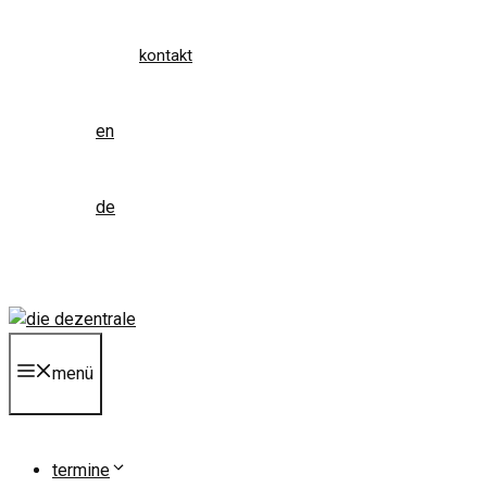
kontakt
en
de
menü
termine