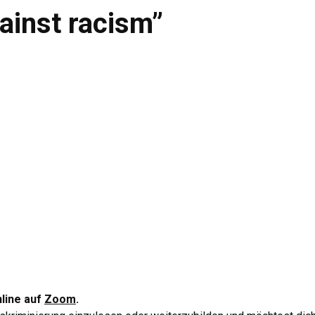
ainst racism”
nline auf
Zoom
.