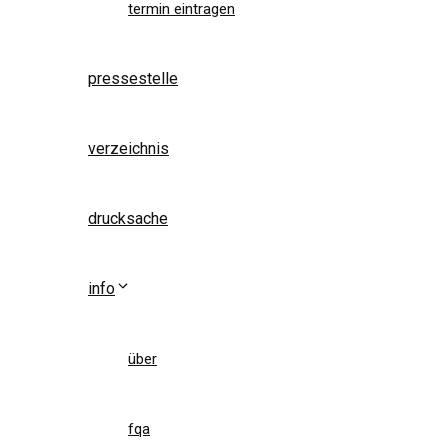
termin eintragen
pressestelle
verzeichnis
drucksache
info
über
fqa