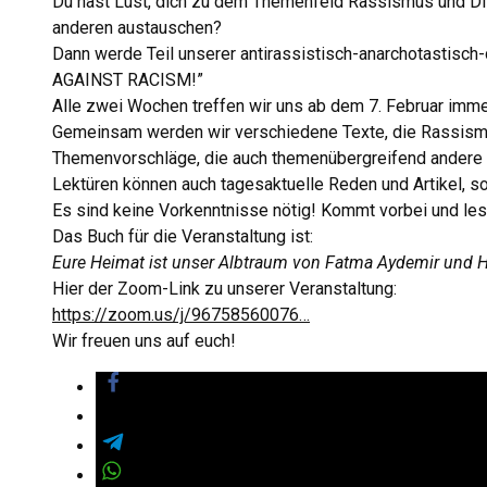
Du hast Lust, dich zu dem Themenfeld Rassismus und Dis
anderen austauschen?
Dann werde Teil unserer antirassistisch-anarchotastisc
AGAINST RACISM!”
Alle zwei Wochen treffen wir uns ab dem 7. Februar imme
Gemeinsam werden wir verschiedene Texte, die Rassismus
Themenvorschläge, die auch themenübergreifend andere 
Lektüren können auch tagesaktuelle Reden und Artikel, 
Es sind keine Vorkenntnisse nötig! Kommt vorbei und les
Das Buch für die Veranstaltung ist:
Eure Heimat ist unser Albtraum von Fatma Aydemir und
Hier der Zoom-Link zu unserer Veranstaltung:
https://zoom.us/j/96758560076…
Wir freuen uns auf euch!