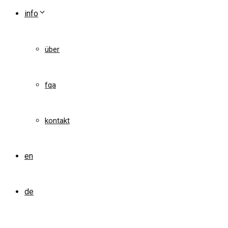
info
über
fqa
kontakt
en
de