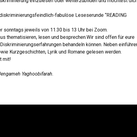
kriminierung einzulesen oder weiterzubilden und möchtest dich
h-diskriminierungsfeindlich-fabulöse Leseserunde “READING
r sonntags jeweils von 11.30 bis 13 Uhr bei Zoom.
 thematisieren, lesen und besprechen.Wir sind offen für eure
Diskriminierungserfahrungen behandeln können. Neben einführ
sowie Kurzgeschichten, Lyrik und Romane gelesen werden.
t mit!
 Hengameh Yaghoobifarah.